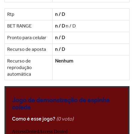
Rtp
n / D
BET RANGE
n / D
n / D
Pronto para celular
n / D
Recurso de aposta
n / D
Recurso de
Nenhum
reprodução
automática
Jogo de demonstração de espinha
colada
Como é esse jogo?
(0 voto)