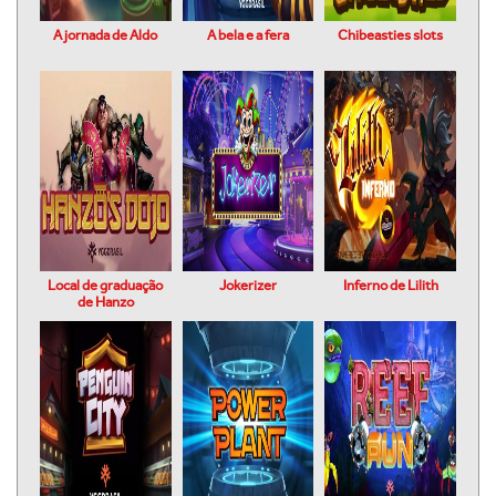
A jornada de Aldo
A bela e a fera
Chibeasties slots
Local de graduação
Jokerizer
Inferno de Lilith
de Hanzo