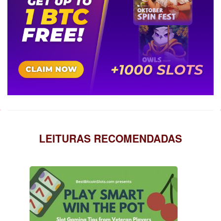
LEITURAS RECOMENDADAS