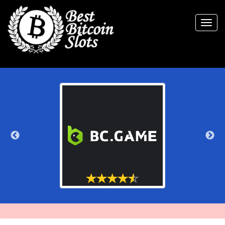
Altern
de
nave