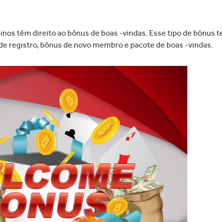
inos têm direito ao bônus de boas -vindas. Esse tipo de bônus 
de registro, bônus de novo membro e pacote de boas -vindas.