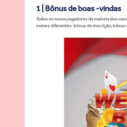
1 | Bônus de boas -vindas
Todos os novos jogadores da maioria dos cass
nomes diferentes: bônus de inscrição, bônus 