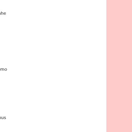
nhe
Como
nus