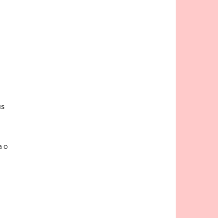
us
 o