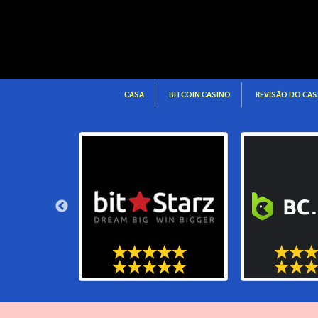
CASA
BITCOIN CASINO
REVISÃO DO CAS