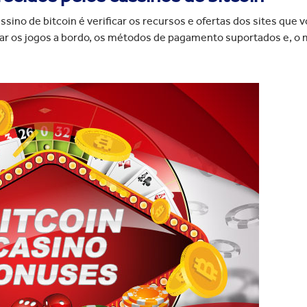
ino de bitcoin é verificar os recursos e ofertas dos sites que 
icar os jogos a bordo, os métodos de pagamento suportados e, o 