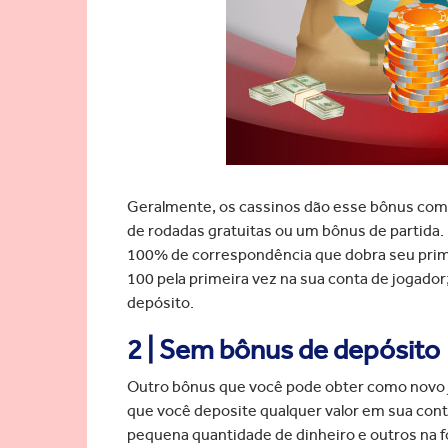
Geralmente, os cassinos dão esse bônus com
de rodadas gratuitas ou um bônus de partida.
100% de correspondência que dobra seu prime
100 pela primeira vez na sua conta de jogad
depósito.
2 | Sem bônus de depósito
Outro bônus que você pode obter como novo 
que você deposite qualquer valor em sua con
pequena quantidade de dinheiro e outros na f