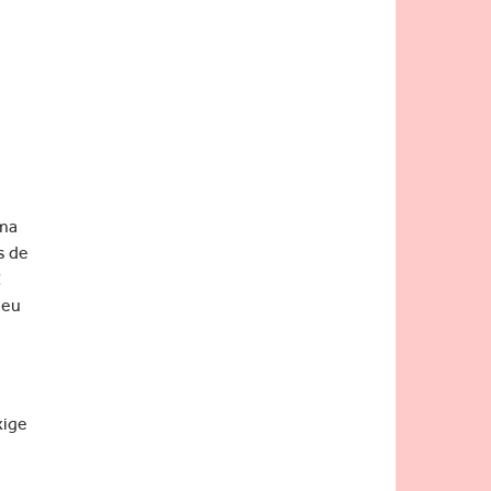
rma
s de
€
seu
xige