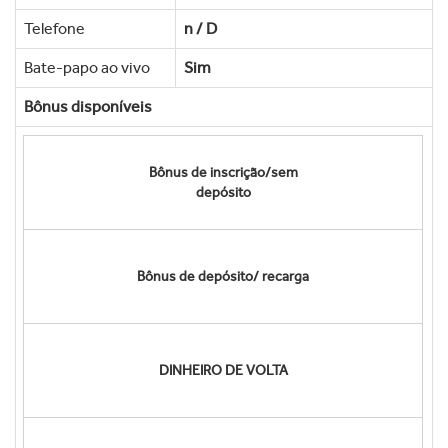
Telefone
n / D
Bate-papo ao vivo
Sim
Bônus disponíveis
Bônus de inscrição/sem
depósito
Bônus de depósito/ recarga
DINHEIRO DE VOLTA