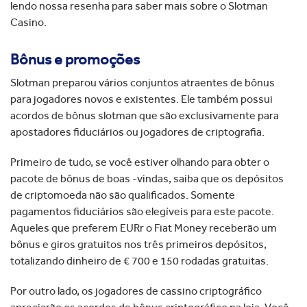
lendo nossa resenha para saber mais sobre o Slotman
Casino.
Bônus e promoções
Slotman preparou vários conjuntos atraentes de bônus
para jogadores novos e existentes. Ele também possui
acordos de bônus slotman que são exclusivamente para
apostadores fiduciários ou jogadores de criptografia.
Primeiro de tudo, se você estiver olhando para obter o
pacote de bônus de boas -vindas, saiba que os depósitos
de criptomoeda não são qualificados. Somente
pagamentos fiduciários são elegíveis para este pacote.
Aqueles que preferem EURr o Fiat Money receberão um
bônus e giros gratuitos nos três primeiros depósitos,
totalizando dinheiro de € 700 e 150 rodadas gratuitas.
Por outro lado, os jogadores de cassino criptográfico