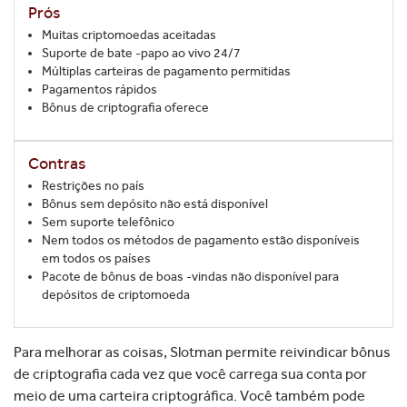
Bitcoin
Sim
Sim
Prós
Muitas criptomoedas aceitadas
Bitcoin Cash
Sim
Sim
Suporte de bate -papo ao vivo 24/7
Múltiplas carteiras de pagamento permitidas
Ethereum
Sim
Sim
Pagamentos rápidos
Bônus de criptografia oferece
Litecoin
Sim
Sim
Ondulação
Sim
Sim
Contras
Dogecoin
Sim
Sim
Restrições no país
Bônus sem depósito não está disponível
Tether
Sim
Sim
Sem suporte telefônico
Nem todos os métodos de pagamento estão disponíveis
Flexepin
Não
Sim
em todos os países
Pacote de bônus de boas -vindas não disponível para
depósitos de criptomoeda
Para melhorar as coisas, Slotman permite reivindicar bônus
de criptografia cada vez que você carrega sua conta por
meio de uma carteira criptográfica. Você também pode