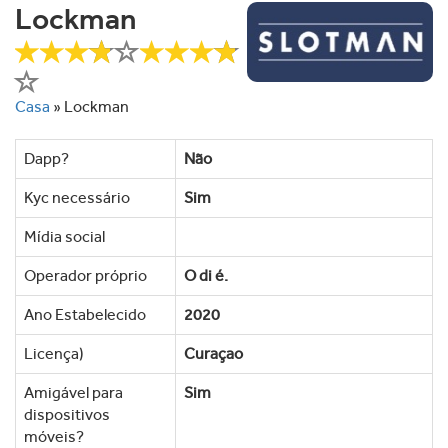
Lockman
Casa
»
Lockman
Dapp?
Não
Kyc necessário
Sim
Mídia social
Operador próprio
O di é.
Ano Estabelecido
2020
Licença)
Curaçao
Amigável para
Sim
dispositivos
móveis?