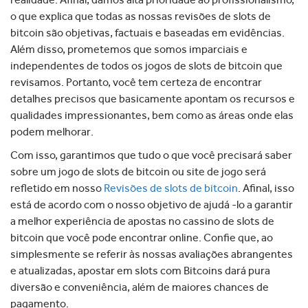
o que explica que todas as nossas revisões de slots de
bitcoin são objetivas, factuais e baseadas em evidências.
Além disso, prometemos que somos imparciais e
independentes de todos os jogos de slots de bitcoin que
revisamos. Portanto, você tem certeza de encontrar
detalhes precisos que basicamente apontam os recursos e
qualidades impressionantes, bem como as áreas onde elas
podem melhorar.
Com isso, garantimos que tudo o que você precisará saber
sobre um jogo de slots de bitcoin ou site de jogo será
refletido em nosso
Revisões de slots de bitcoin
. Afinal, isso
está de acordo com o nosso objetivo de ajudá -lo a garantir
a melhor experiência de apostas no cassino de slots de
bitcoin que você pode encontrar online. Confie que, ao
simplesmente se referir às nossas avaliações abrangentes
e atualizadas, apostar em slots com Bitcoins dará pura
diversão e conveniência, além de maiores chances de
pagamento.