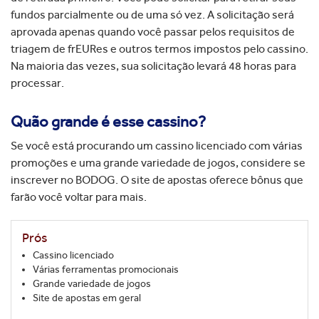
fundos parcialmente ou de uma só vez. A solicitação será
Verificar
Não
Sim
aprovada apenas quando você passar pelos requisitos de
triagem de frEURes e outros termos impostos pelo cassino.
Na maioria das vezes, sua solicitação levará 48 horas para
processar.
Quão grande é esse cassino?
Se você está procurando um cassino licenciado com várias
promoções e uma grande variedade de jogos, considere se
inscrever no BODOG. O site de apostas oferece bônus que
farão você voltar para mais.
Prós
Cassino licenciado
Várias ferramentas promocionais
Grande variedade de jogos
Site de apostas em geral