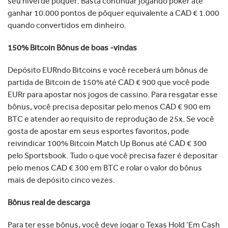
seu nível de pôquer. Basta continuar jogando poker até
ganhar 10.000 pontos de pôquer equivalente a CAD € 1.000
quando convertidos em dinheiro.
150% Bitcoin Bônus de boas -vindas
Depósito EURndo Bitcoins e você receberá um bônus de
partida de Bitcoin de 150% até CAD € 900 que você pode
EURr para apostar nos jogos de cassino. Para resgatar esse
bônus, você precisa depositar pelo menos CAD € 900 em
BTC e atender ao requisito de reprodução de 25x. Se você
gosta de apostar em seus esportes favoritos, pode
reivindicar 100% Bitcoin Match Up Bonus até CAD € 300
pelo Sportsbook. Tudo o que você precisa fazer é depositar
pelo menos CAD € 300 em BTC e rolar o valor do bônus
mais de depósito cinco vezes.
Bônus real de descarga
Para ter esse bônus, você deve jogar o Texas Hold ‘Em Cash