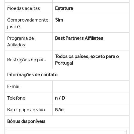
Moedas aceitas
Estatura
Comprovadamente
Sim
justo?
Programa de
Best Partners Affiliates
Afiliados
Todos os países, exceto para o
Restrições no país
Portugal
Informações de contato
E-mail
Telefone
n / D
Bate-papo ao vivo
Não
Bônus disponíveis