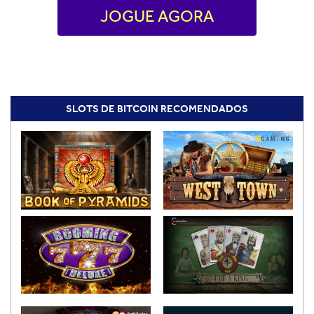
JOGUE AGORA
SLOTS DE BITCOIN RECOMENDADOS