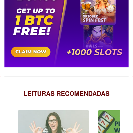
LEITURAS RECOMENDADAS
os