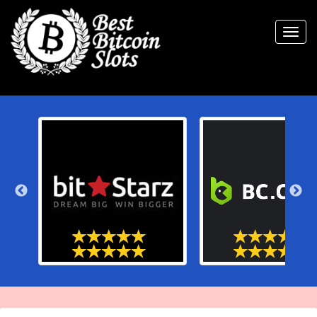
Altern
de
nave