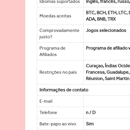
Idiomas suportados
Inglês, francês, russo
BTC, BCH, ETH, LTC, 
Moedas aceitas
ADA, BNB, TRX
Comprovadamente
Jogos selecionados
justo?
Programa de
Programa de afiliado 
Afiliados
Curaçao, Índias Ocide
Restrições no país
Francesa, Guadalupe, 
Réunion, Saint Martin 
Informações de contato
E-mail
Telefone
n / D
Bate-papo ao vivo
Sim