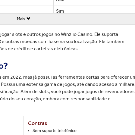
Sim
Mais
Sim
jogar slots e outros jogos no Winz.io Casino. Ele suporta
Sim
 outras moedas com base na sua localização. Ele também
Sim
es de crédito e carteiras eletrônicas.
Sim
o?
Não
s em 2022, mas já possui as ferramentas certas para oferecer u
Sim
a. Possui uma extensa gama de jogos, até dando acesso a milhare
sificação. Além de slots, você pode jogar jogos de revendedores
Sim
teúdo do seu coração, embora com responsabilidade e
Não
Sim
Contras
Não
Sem suporte telefônico