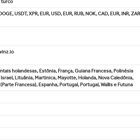
, turco
DOGE, USDT, XPR, EUR, USD, EUR, RUB, NOK, CAD, EUR, INR, ZAR
winz.io
ntais holandesas, Estônia, França, Guiana Francesa, Polinésia
Israel, Lituânia, Martinica, Mayotte, Holanda, Nova Caledônia,
(Parte Francesa), Espanha, Portugal, Portugal, Wallis e Futuna