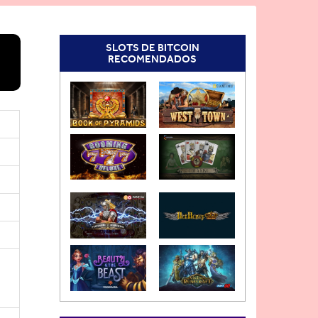
SLOTS DE BITCOIN
RECOMENDADOS