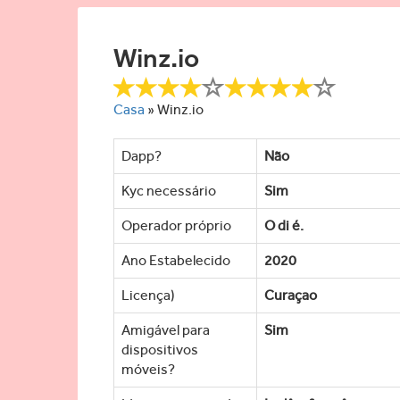
Winz.io
Casa
»
Winz.io
Dapp?
Não
Kyc necessário
Sim
Operador próprio
O di é.
Ano Estabelecido
2020
Licença)
Curaçao
Amigável para
Sim
dispositivos
móveis?