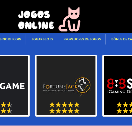
SINO BITCOIN
JOGAR SLOTS
PROVEDORES DE JOGOS
BÔNUS DE CA