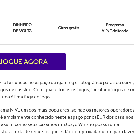
DINHEIRO
Programa
Giros grátis
DE VOLTA
VIP/Fidelidade
JOGUE AGORA
.io fez ondas no espaço de igaming criptográfico para seu servi
jogos de cassino. Com quase todos os jogos, incluindo jogos de 
z uma ótima fuga de jogo.
Dama N.V., um dos mais populares, se não os maiores operadore
. é amplamente conhecido neste espaço por caEUR dos cassinos
E, assim como seus cassinos irmãos, o Winz.io possui uma
mistura certa de recursos que estão comprovadamente para faze