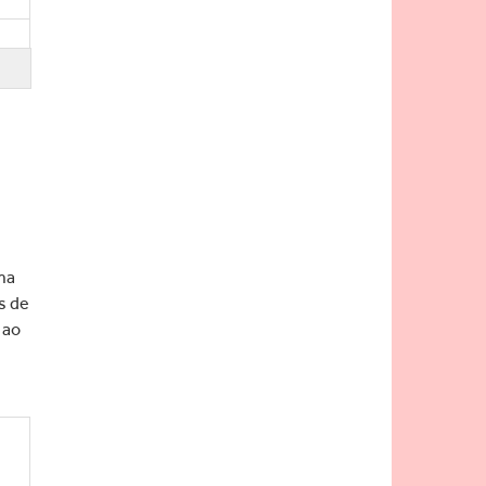
ma
s de
 ao