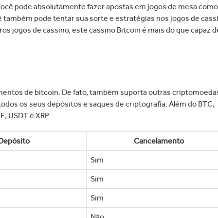
. Você pode absolutamente fazer apostas em jogos de mesa como
cê também pode tentar sua sorte e estratégias nos jogos de cass
tros jogos de cassino, este cassino Bitcoin é mais do que capaz d
mentos de bitcoin. De fato, também suporta outras criptomoeda
todos os seus depósitos e saques de criptografia. Além do BTC,
E, USDT e XRP.
Depósito
Cancelamento
Sim
Sim
Sim
Não