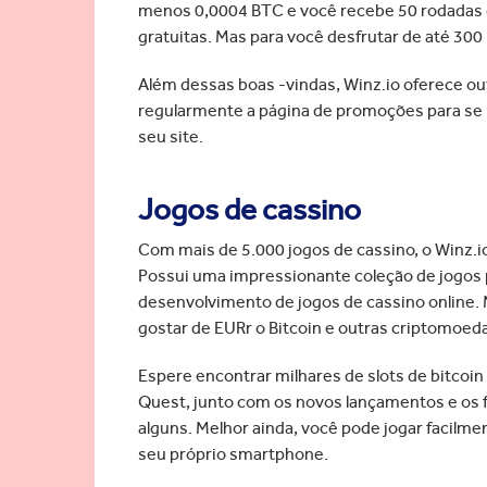
menos 0,0004 BTC e você recebe 50 rodadas g
gratuitas. Mas para você desfrutar de até 300
Além dessas boas -vindas, Winz.io oferece ou
regularmente a página de promoções para se 
seu site.
Jogos de cassino
Com mais de 5.000 jogos de cassino, o Winz.i
Possui uma impressionante coleção de jogos 
desenvolvimento de jogos de cassino online. 
gostar de EURr o Bitcoin e outras criptomoed
Espere encontrar milhares de slots de bitcoin
Quest, junto com os novos lançamentos e os fav
alguns. Melhor ainda, você pode jogar facilm
seu próprio smartphone.